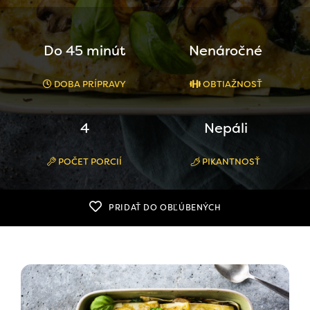
Do 45 minút
Nenáročné
DOBA PRÍPRAVY
OBTIAŽNOSŤ
4
Nepáli
POČET PORCIÍ
PIKANTNOSŤ
PRIDAŤ DO OBĽÚBENÝCH