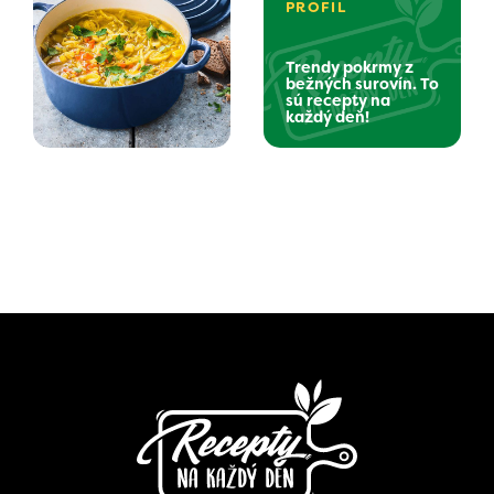
PROFIL
Trendy pokrmy z
bežných surovín. To
sú recepty na
každý deň!