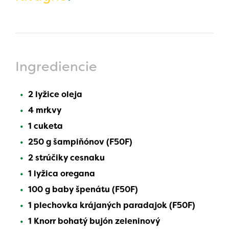
Ingrediencie
2 lyžice oleja
4 mrkvy
1 cuketa
250 g šampiňónov (F50F)
2 strúčiky cesnaku
1 lyžica oregana
100 g baby špenátu (F50F)
1 plechovka krájaných paradajok (F50F)
1 Knorr bohatý bujón zeleninový