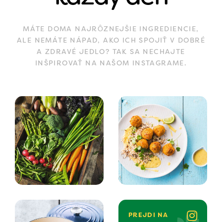
MÁTE DOMA NAJRÔZNEJŠIE INGREDIENCIE,
ALE NEMÁTE NÁPAD, AKO ICH SPOJIŤ V DOBRÉ
A ZDRAVÉ JEDLO? TAK SA NECHAJTE
INŠPIROVAŤ NA NAŠOM INSTAGRAME.
PREJDI NA