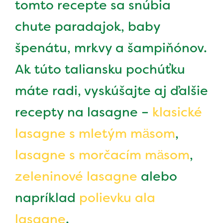
tomto recepte sa snúbia
chute paradajok, baby
špenátu, mrkvy a šampiňónov.
Ak túto taliansku pochúťku
máte radi, vyskúšajte aj ďalšie
recepty na lasagne –
klasické
lasagne s mletým mäsom
,
lasagne s morčacím mäsom
,
zeleninové lasagne
alebo
napríklad
polievku ala
lasagne
.