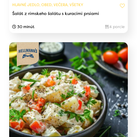
HLAVNÉ JEDLO, OBED, VEČERA, VŠETKY
Šalát z rímskeho šalátu s kuracími prsiami
30 minút
4 porcie