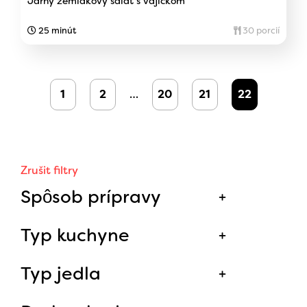
Jarný zemiakový šalát s vajíčkom
25 minút
30 porcií
1
2
…
20
21
22
Zrušit filtry
Spôsob prípravy
Typ kuchyne
Typ jedla