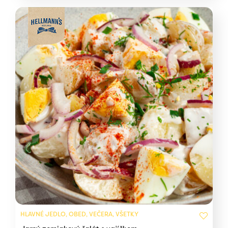
HLAVNÉ JEDLO, OBED, VEČERA, VŠETKY