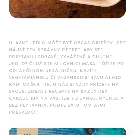
HLAVNÉ JEDLO MÔŽE BYŤ OBČAS ORIEŠOK. KDE
NÁJSŤ TEN SPRÁVNY RECEPT, ABY STE
PRIPRAVILI ZDRAVÉ, VYVÁŽENÉ A CHUTNÉ
JEDLO? ČI UŽ STE MILOVNÍCI MÄSA, TÚŽITE PO
ODĽAHČENOM JEDÁLNIČKU, RAZÍTE
VEGETARIÁNSKU ČI VEGÁNSKU STRAVU ALEBO
RADI MAŠKRTÍTE, U NÁS SI VŽDY PRÍDETE NA
SVOJE. ZDRAVÉ RECEPTY NA KAŽDÝ DEŇ
ČAKAJÚ IBA NA VÁS. IDE TO ĽAHKO, RÝCHLO A
BEZ PLYTVANIA. POĎTE SA O TOM SAMI
PRESVEDČIŤ.