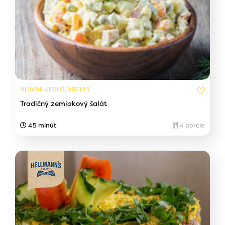
HLAVNÉ JEDLO, VŠETKY
Tradičný zemiakový šalát
45 minút
4 porcie