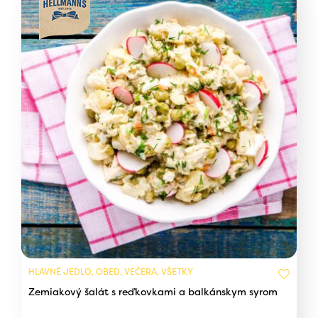
HLAVNÉ JEDLO, OBED, VEČERA, VŠETKY
Zemiakový šalát s reďkovkami a balkánskym syrom