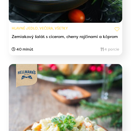
HLAVNÉ JEDLO, VEČERA, VŠETKY
Zemiakový šalát s cícerom, cherry rajčinami a kôprom
40 minút
4 porcie