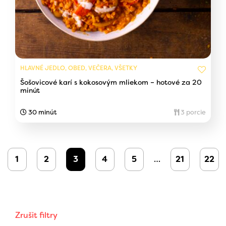
HLAVNÉ JEDLO, OBED, VEČERA, VŠETKY
Šošovicové karí s kokosovým mliekom – hotové za 20
minút
30 minút
3 porcie
1
2
3
4
5
…
21
22
Zrušit filtry