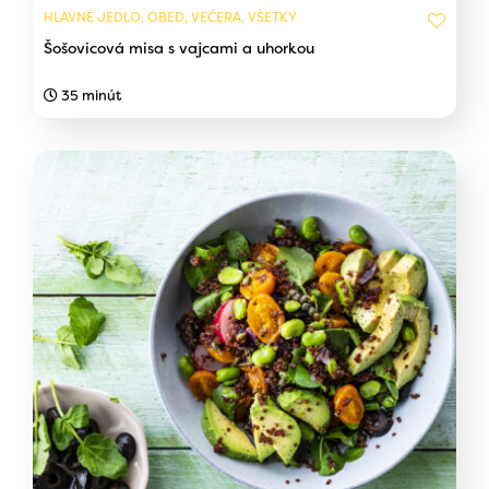
HLAVNÉ JEDLO, OBED, VEČERA, VŠETKY
Šošovicová misa s vajcami a uhorkou
35 minút