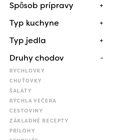
Spôsob prípravy
Typ kuchyne
Typ jedla
Druhy chodov
RYCHLOVKY
CHUŤOVKY
ŠALÁTY
RÝCHLA VEČERA
CESTOVINY
ZÁKLADNÉ RECEPTY
PRÍLOHY