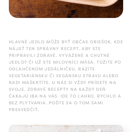
HLAVNÉ JEDLO MÔŽE BYŤ OBČAS ORIEŠOK. KDE
NÁJSŤ TEN SPRÁVNY RECEPT, ABY STE
PRIPRAVILI ZDRAVÉ, VYVÁŽENÉ A CHUTNÉ
JEDLO? ČI UŽ STE MILOVNÍCI MÄSA, TÚŽITE PO
ODĽAHČENOM JEDÁLNIČKU, RAZÍTE
VEGETARIÁNSKU ČI VEGÁNSKU STRAVU ALEBO
RADI MAŠKRTÍTE, U NÁS SI VŽDY PRÍDETE NA
SVOJE. ZDRAVÉ RECEPTY NA KAŽDÝ DEŇ
ČAKAJÚ IBA NA VÁS. IDE TO ĽAHKO, RÝCHLO A
BEZ PLYTVANIA. POĎTE SA O TOM SAMI
PRESVEDČIŤ.