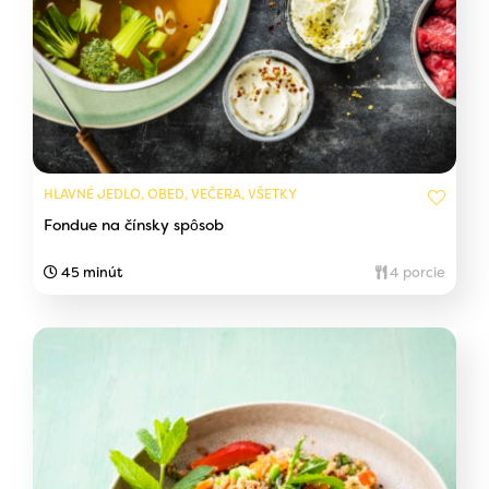
HLAVNÉ JEDLO, OBED, VEČERA, VŠETKY
Fondue na čínsky spôsob
45 minút
4 porcie