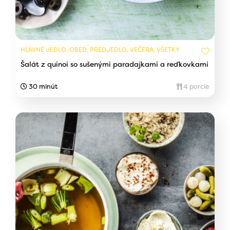
HLAVNÉ JEDLO, OBED, PREDJEDLO, VEČERA, VŠETKY
Šalát z quinoi so sušenými paradajkami a reďkovkami
30 minút
4 porcie