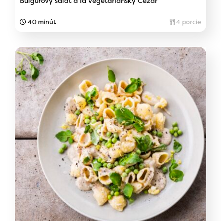
Bulgurový šalát á la vegetariánsky Cézar
40 minút
4 porcie