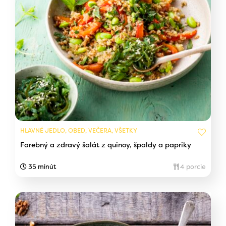
HLAVNÉ JEDLO, OBED, VEČERA, VŠETKY
Farebný a zdravý šalát z quinoy, špaldy a papriky
35 minút
4 porcie