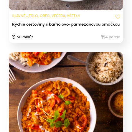
HLAVNÉ JEDLO, OBED, VEČERA, VŠETKY
Rýchle cestoviny s karfiolovo-parmezánovou omáčkou
30 minút
4 porcie