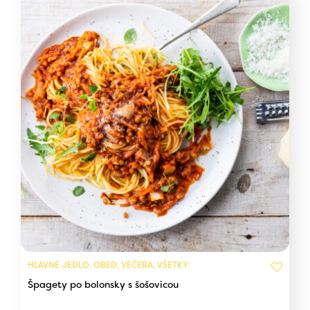
HLAVNÉ JEDLO, OBED, VEČERA, VŠETKY
Špagety po bolonsky s šošovicou