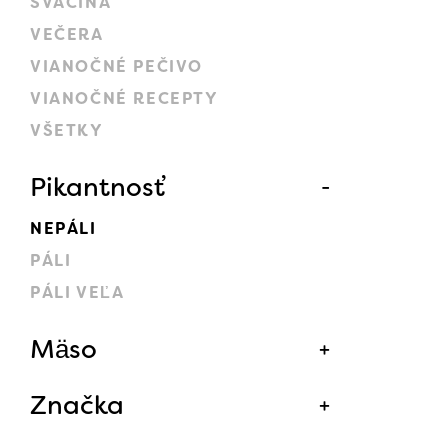
SVAČINA
VEČERA
VIANOČNÉ PEČIVO
VIANOČNÉ RECEPTY
VŠETKY
Pikantnosť
NEPÁLI
PÁLI
PÁLI VEĽA
Mäso
Značka