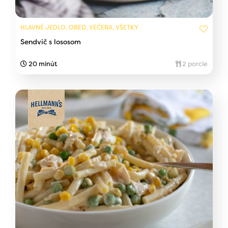
HLAVNÉ JEDLO, OBED, VEČERA, VŠETKY
Sendvič s lososom
20 minút
2 porcie