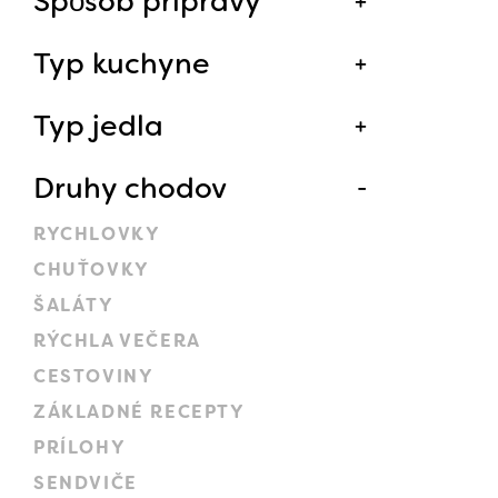
Spôsob prípravy
Typ kuchyne
Typ jedla
Druhy chodov
RYCHLOVKY
CHUŤOVKY
ŠALÁTY
RÝCHLA VEČERA
CESTOVINY
ZÁKLADNÉ RECEPTY
PRÍLOHY
SENDVIČE