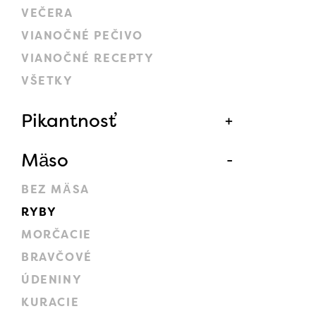
VEČERA
VIANOČNÉ PEČIVO
VIANOČNÉ RECEPTY
VŠETKY
Pikantnosť
Mäso
BEZ MÄSA
RYBY
MORČACIE
BRAVČOVÉ
ÚDENINY
KURACIE