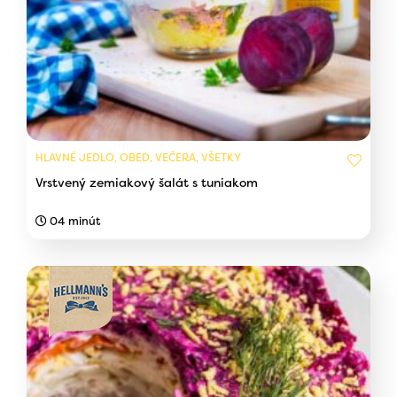
HLAVNÉ JEDLO, OBED, VEČERA, VŠETKY
Vrstvený zemiakový šalát s tuniakom
04 minút