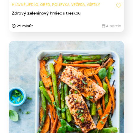
HLAVNÉ JEDLO, OBED, POLIEVKA, VEČERA, VŠETKY
Zdravý zeleninový hrniec s treskou
25 minút
4 porcie