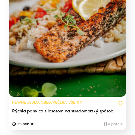
HLAVNÉ JEDLO, OBED, VEČERA, VŠETKY
Rýchla panvica s lososom na stredomorský spôsob
35 minút
4 porcie