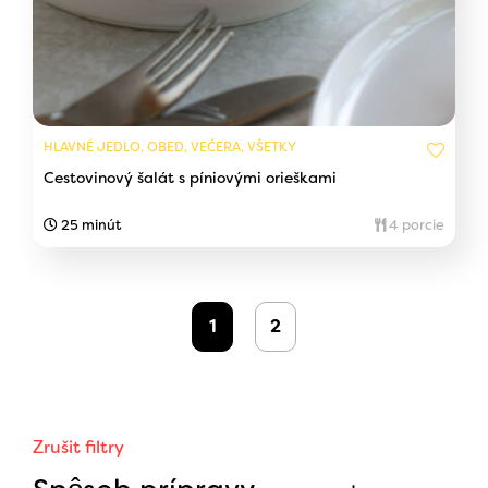
HLAVNÉ JEDLO, OBED, VEČERA, VŠETKY
Cestovinový šalát s píniovými orieškami
25 minút
4 porcie
1
2
Zrušit filtry