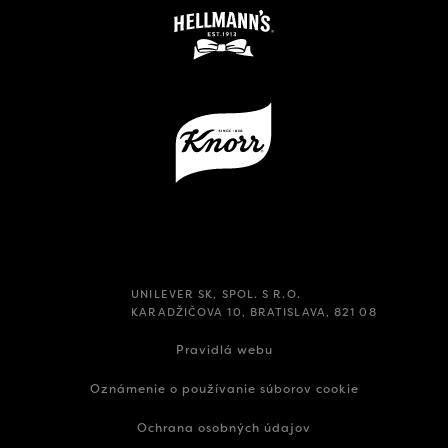
UNILEVER SK, SPOL. S R.O.
KARADŽIČOVA 10, BRATISLAVA, 821 08
Pravidlá webu
Oznámenie o používanie súborov cookie
Ochrana osobných údajov