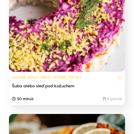
HLAVNÉ JEDLO, OBED, VEČERA, VŠETKY
Šuba alebo sleď pod kožuchem
30 minút
4 porcie