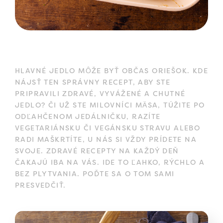
HLAVNÉ JEDLO MÔŽE BYŤ OBČAS ORIEŠOK. KDE
NÁJSŤ TEN SPRÁVNY RECEPT, ABY STE
PRIPRAVILI ZDRAVÉ, VYVÁŽENÉ A CHUTNÉ
JEDLO? ČI UŽ STE MILOVNÍCI MÄSA, TÚŽITE PO
ODĽAHČENOM JEDÁLNIČKU, RAZÍTE
VEGETARIÁNSKU ČI VEGÁNSKU STRAVU ALEBO
RADI MAŠKRTÍTE, U NÁS SI VŽDY PRÍDETE NA
SVOJE. ZDRAVÉ RECEPTY NA KAŽDÝ DEŇ
ČAKAJÚ IBA NA VÁS. IDE TO ĽAHKO, RÝCHLO A
BEZ PLYTVANIA. POĎTE SA O TOM SAMI
PRESVEDČIŤ.